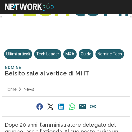
Ultimi articoli
Tech Leader
M&A
Guide
Nomine Tech
NOMINE
Belsito sale al vertice di MHT
Home
News
Dopo 20 anni, l’amministratore delegato del
gruppo lascia l’azienda. Al suo posto arriva un