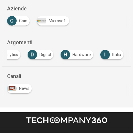
Aziende
C
Coin
Microsoft
Argomenti
D
H
I
Analytics
Digital
Hardware
Italia
Canali
News