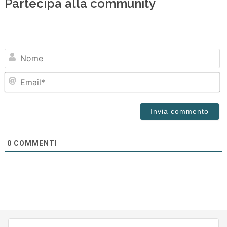
Partecipa alla community
N
Em
0
COMMENTI