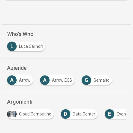
Who's Who
L
Luca Calindri
Aziende
A
A
G
Arrow
Arrow ECS
Gemalto
Argomenti
D
E
P
S
Data Center
Evento
Privacy