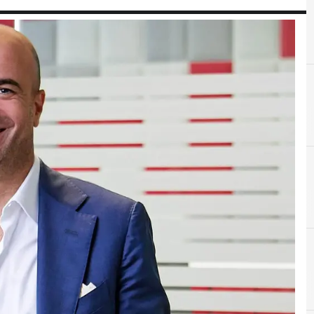
C
cybersecurity