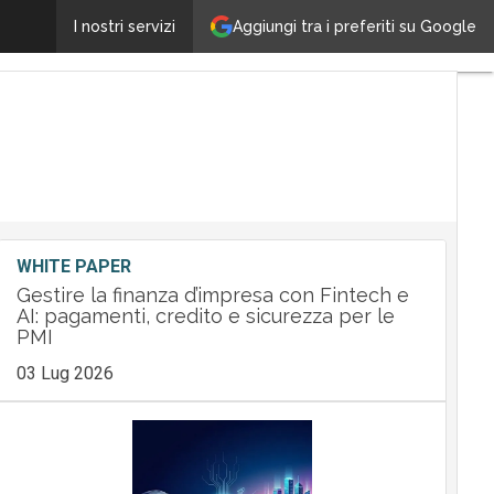
Aggiungi tra i preferiti su Google
Palermo (Fortinet): la leadership come servizio, tra r
I nostri servizi
WHITE PAPER
Gestire la finanza d’impresa con Fintech e
AI: pagamenti, credito e sicurezza per le
PMI
03 Lug 2026