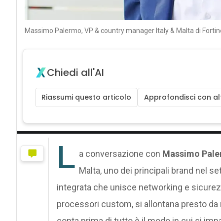
Massimo Palermo, VP & country manager Italy & Malta di Fortin
Chiedi all'AI
Riassumi questo articolo
Approfondisci con alt
L
a conversazione con
Massimo Pal
Malta, uno dei principali brand nel se
integrata che unisce networking e sicurez
processori custom, si allontana presto da nu
conta prima di tutto è il modo in cui si imp