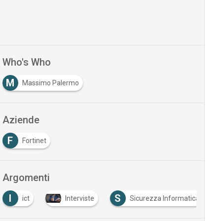
Who's Who
M
Massimo Palermo
Aziende
F
Fortinet
Argomenti
I
S
ict
Interviste
Sicurezza Informatica