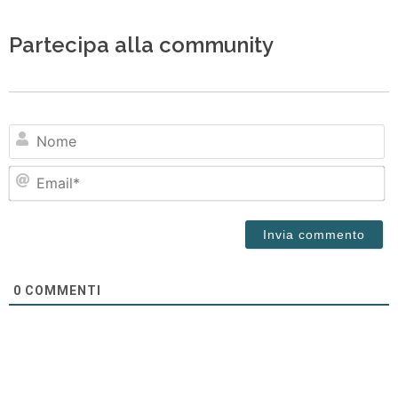
Partecipa alla community
N
Em
0
COMMENTI