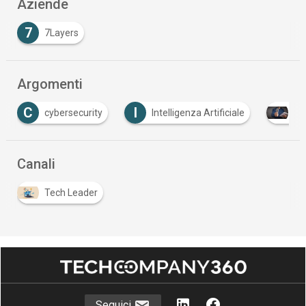
Aziende
7
7Layers
Argomenti
I
T
Intelligenza Artificiale
Interviste
TLC
Canali
Tech Leader
Seguici