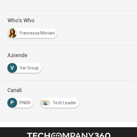
Who's Who
Francesca Moriani
Aziende
V
Var Group
Canali
P
PNRR
Tech Leader