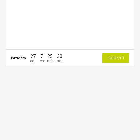
27
7
25
30
Inizia tra
ISCRIVITI