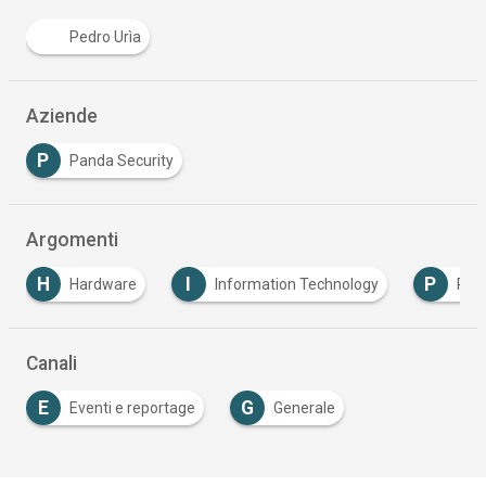
Pedro Urìa
Aziende
P
Panda Security
Argomenti
H
I
P
Hardware
Information Technology
Personal
Canali
E
G
Eventi e reportage
Generale