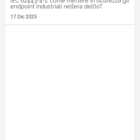
IEC 62443-4-2: come mettere in sicurezza gli
endpoint industriali nell’era dell’IoT
17 Dic 2025