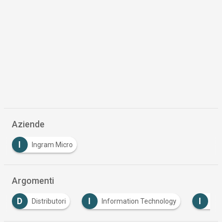
Aziende
I
Ingram Micro
Argomenti
D
I
I
Distributori
Information Technology
Ital