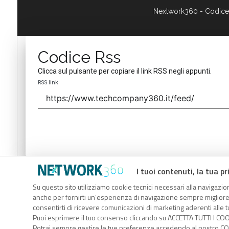
Nextwork360 - Codice
Codice Rss
Clicca sul pulsante per copiare il link RSS negli appunti.
RSS link
I tuoi contenuti, la tua pr
Codice Rss
Su questo sito utilizziamo cookie tecnici necessari alla navigazion
Clicca sul pulsante per copiare il link RSS negli appunti.
anche per fornirti un’esperienza di navigazione sempre migliore, p
RSS link
consentirti di ricevere comunicazioni di marketing aderenti alle tu
Puoi esprimere il tuo consenso cliccando su ACCETTA TUTTI I COO
Potrai sempre gestire le tue preferenze accedendo al nostro COO