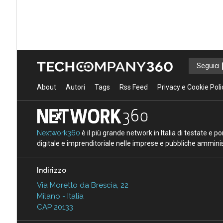
Seguici
About
Autori
Tags
Rss Feed
Privacy e Cookie Poli
Nextwork360
è il più grande network in Italia di testate e 
digitale e imprenditoriale nelle imprese e pubbliche amminist
Indirizzo
Via Moretto da Brescia, 22
Milano - Italia
CAP 20133