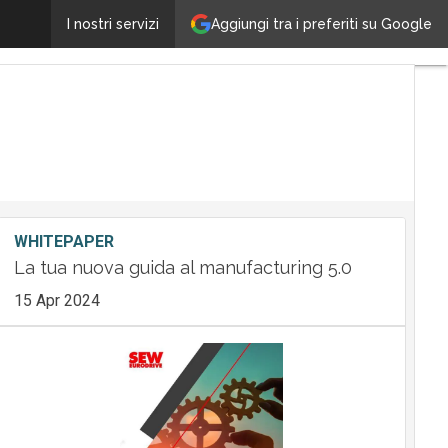
Aggiungi tra i preferiti su Google
Ecco com’è il nuovo Philips Momentum
I nostri servizi
Ultimi
articoli
Tech
Leader
M&A
Guide
Nomine
Tech
WHITEPAPER
La tua nuova guida al manufacturing 5.0
15 Apr 2024