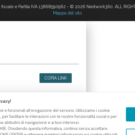
 fiscale e Partita IVA 13868590962 - © 2026 Nextwork360. ALL RIG
Mappa del sito
COPIA LINK
ivacy!
e e funzionali all’erogazione del servizio. Utilizziamo i cookie
er facilitare le interazioni con le nostre funzionalità social e per
e abitudini di navigazione e ai tuoi interessi.
KIE. Chiudendo questa informativa, continui senza accettare.
KIE CENTER e ottenere maggiori informazioni sui cookie utilizzati,