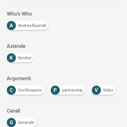
Who's Who
A
Andrea Busnelli
Aziende
K
Kyndryl
Argomenti
C
P
V
Certificazioni
partnership
Video
Canali
G
Generale