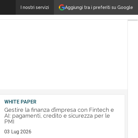
OpenText finalizza l’acquisizione di Micro Focus
Aggiungi tra i preferiti su Google
I nostri servizi
Ultimi
articoli
Tech
Leader
M&A
Guide
Nomine
Tech
WHITE PAPER
Gestire la finanza d’impresa con Fintech e
AI: pagamenti, credito e sicurezza per le
PMI
03 Lug 2026