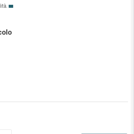
ità.
colo
Nome