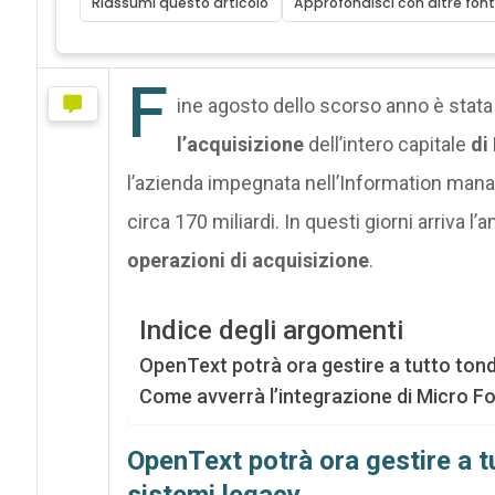
Riassumi questo articolo
Approfondisci con altre font
F
ine agosto dello scorso anno è stata
l’acquisizione
dell’intero capitale
di
l’azienda impegnata nell’Information man
circa 170 miliardi. In questi giorni arriva l’
operazioni di acquisizione
.
Indice degli argomenti
OpenText potrà ora gestire a tutto ton
Come avverrà l’integrazione di Micro F
OpenText potrà ora gestire a t
sistemi legacy