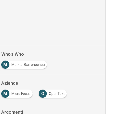
Who's Who
M
Mark J. Barrenechea
Aziende
M
O
Micro Focus
OpenText
…
Argomenti