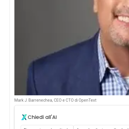
Mark J. Barrenechea, CEO e CTO di OpenText
Chiedi all'AI