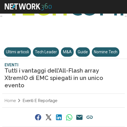
Ultimi articoli
Tech Leader
M&A
Guide
Nomine Tech
EVENTI
Tutti i vantaggi dell’All-Flash array
XtremIO di EMC spiegati in un unico
evento
Home
Eventi E Reportage