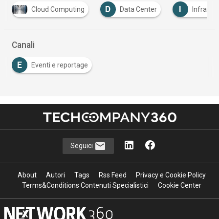
D
I
P
Data Center
Infrastruttura
Partner
…
Canali
E
Eventi e reportage
Seguici
About
Autori
Tags
Rss Feed
Privacy e Cookie Policy
Terms&Conditions Contenuti Specialistici
Cookie Center