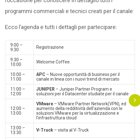
l’occasione per conoscere in dettaglio tutti i
programmi commerciali e tecnici creati per il canale
Ecco l’agenda e tutti i dettagli per partecipare:
9:00 –
Registrazione
9:30
9.30 –
Welcome Coffee
10:00
10:00 –
APC
– Nuove opportunità di business per il
11:00
canale in linea con i nuovi trend di mercato
11:00 –
JUNIPER
– Juniper Partner Program e
12:00
soluzioni per il Datacenter studiate per il canale
VMware
– VMware Partner Network(VPN), ed
12:00 –
aumento della redditività dell’azienda con le
13:00
soluzioni VMware per la virtualizzazione e
l’infrastruttura cloud
13:00 –
V-Truck
– visita al V-Truck
13:30