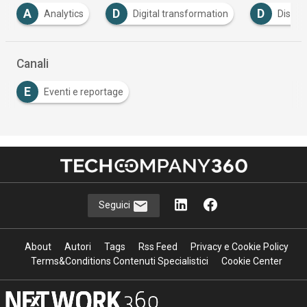
A
D
D
Analytics
Digital transformation
Distrib
Canali
E
Eventi e reportage
Seguici
About
Autori
Tags
Rss Feed
Privacy e Cookie Policy
Terms&Conditions Contenuti Specialistici
Cookie Center