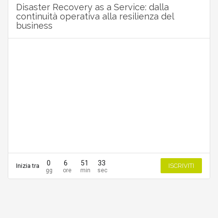
Disaster Recovery as a Service: dalla
continuità operativa alla resilienza del
business
0
6
51
33
Inizia tra
ISCRIVITI