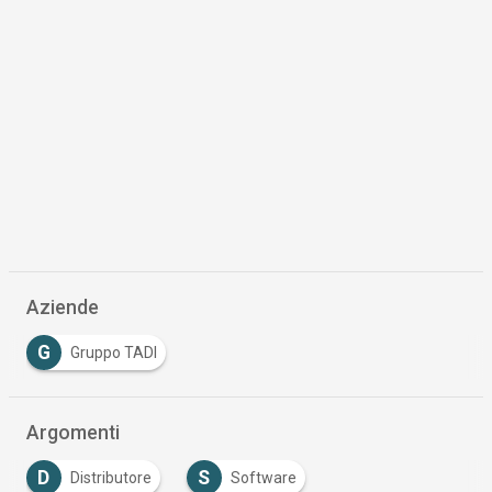
Aziende
G
Gruppo TADI
Argomenti
D
S
Distributore
Software