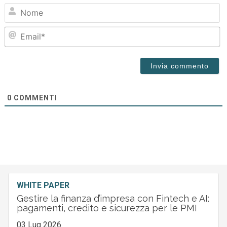
N
Em
0
COMMENTI
WHITE PAPER
Gestire la finanza d’impresa con Fintech e AI:
pagamenti, credito e sicurezza per le PMI
03 Lug 2026