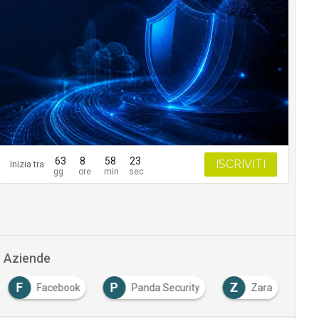
63
8
58
22
ISCRIVITI
Inizia tra
Aziende
F
P
Z
Facebook
Panda Security
Zara