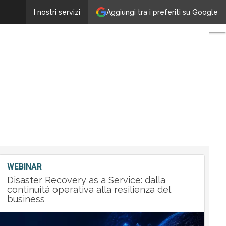
Panda Security: il malware è ancora in crescita
Aggiungi tra i preferiti su Google
I nostri servizi
Ultimi
articoli
Tech
Leader
M&A
Guide
Nomine
Tech
WEBINAR
Disaster Recovery as a Service: dalla
continuità operativa alla resilienza del
business