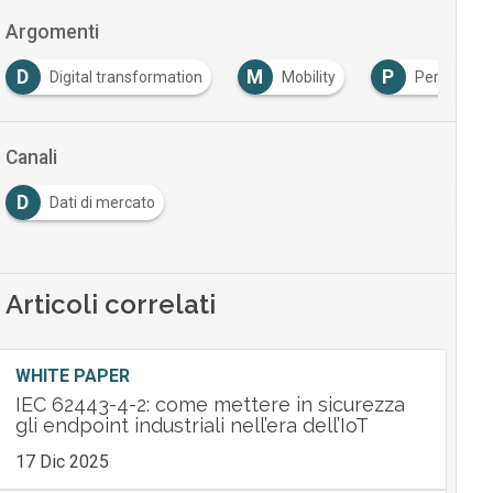
Argomenti
D
M
P
Digital transformation
Mobility
Personal 
Canali
D
Dati di mercato
Articoli correlati
WHITE PAPER
IEC 62443-4-2: come mettere in sicurezza
gli endpoint industriali nell’era dell’IoT
17 Dic 2025