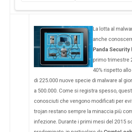
La lotta al malwa
anche conoscerne 
Panda Security
primo trimestre 2
40% rispetto all
di 225.000 nuove specie di malware al gior
a 500.000. Come si registra spesso, quest
conosciuti che vengono modificati per evitar
trojan restano sempre la minaccia più comun
infezione. Durante i primi mesi del 2015 s
predominato, in particolare da
CryptoLock