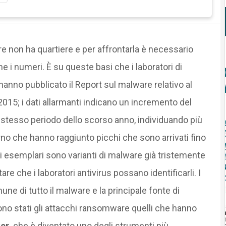
re non ha quartiere e per affrontarla è necessario
i numeri. È su queste basi che i laboratori di
hanno pubblicato il Report sul malware relativo al
015; i dati allarmanti indicano un incremento del
o stesso periodo dello scorso anno, individuando più
no che hanno raggiunto picchi che sono arrivati fino
i esemplari sono varianti di malware già tristemente
e che i laboratori antivirus possano identificarli. I
e di tutto il malware e la principale fonte di
ono stati gli attacchi ransomware quelli che hanno
er,
che è diventato uno degli strumenti più