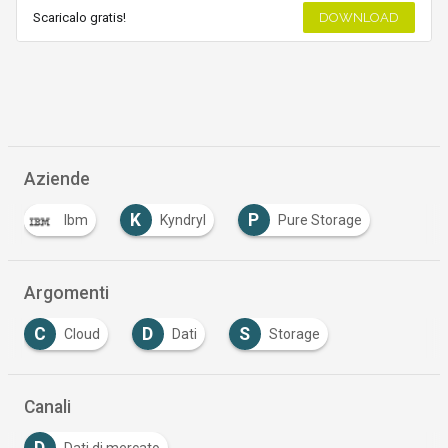
Scaricalo gratis!
DOWNLOAD
Aziende
K
P
Ibm
Kyndryl
Pure Storage
Argomenti
C
D
S
Cloud
Dati
Storage
Canali
D
Dati di mercato