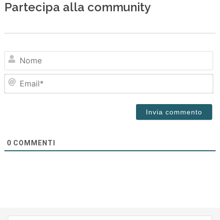
Partecipa alla community
N
Em
0
COMMENTI