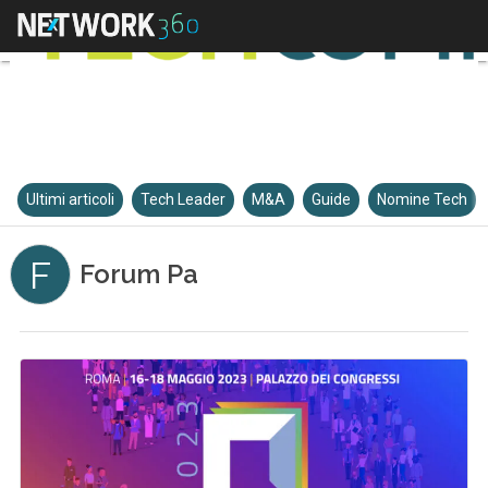
Ultimi articoli
Tech Leader
M&A
Guide
Nomine Tech
F
Forum Pa