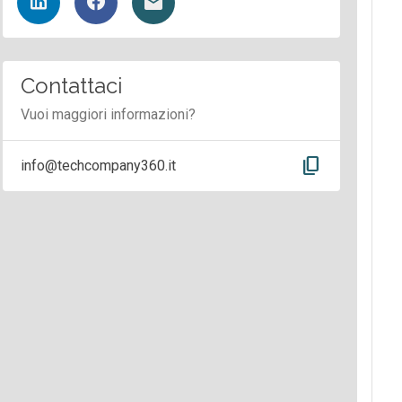
Contattaci
Vuoi maggiori informazioni?
content_copy
info@techcompany360.it