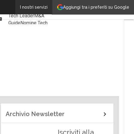
Linkedin
Aggiungi tra i preferiti su Google
I nostri servizi
Ultimi articoli
Facebook
Tech Leader
M&A
Email
Guide
Nomine Tech
Archivio Newsletter
Iscriviti alla