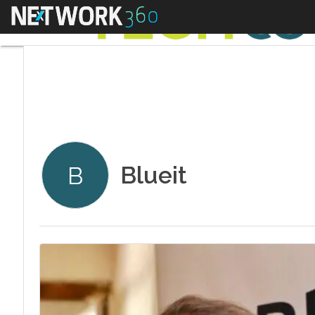
Menu
Blueit
B