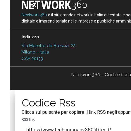
Nextwork360
è il più grande network in Italia di testate e 
digitale e imprenditoriale nelle imprese e pubbliche amminist
Indirizzo
Via Moretto da Brescia, 22
Milano - Italia
CAP 20133
Nextwork360 - Codice fisc
Codice Rss
Clicca sul pulsante per copiare il link RSS negli appunt
RSS link