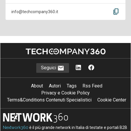
content_copy
info@techcompany360.it
Seguici
About
Autori
Tags
Rss Feed
Privacy e Cookie Policy
Terms&Conditions Contenuti Specialistici
Cookie Center
Nextwork360
è il più grande network in Italia di testate e portali B2B