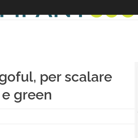
oful, per scalare
l e green