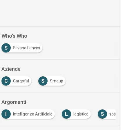
Who's Who
S
Silvano Lancini
Aziende
C
S
Cargoful
Smeup
Argomenti
I
L
S
Intelligenza Artificiale
logistica
sostenibilit