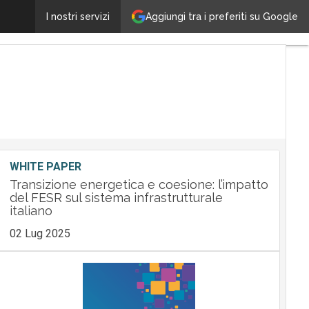
Aggiungi tra i preferiti su Google
smeup sceglie Cargoful, per scalare sui trasporti digi
I nostri servizi
WHITE PAPER
Transizione energetica e coesione: l’impatto
del FESR sul sistema infrastrutturale
italiano
02 Lug 2025