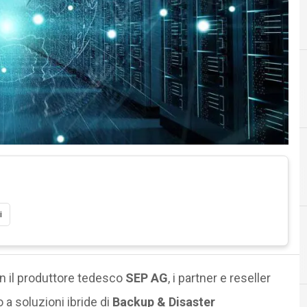
i
B
Backup
on il produttore tedesco
SEP AG
, i partner e reseller
a soluzioni ibride di
Backup & Disaster