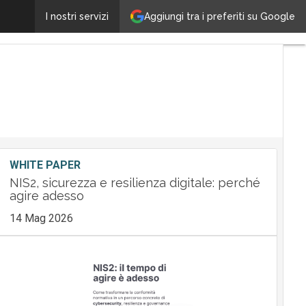
Aggiungi tra i preferiti su Google
Con SEP AG, Tech Data Italia offre Backup & Disaste
I nostri servizi
WHITE PAPER
NIS2, sicurezza e resilienza digitale: perché
agire adesso
14 Mag 2026