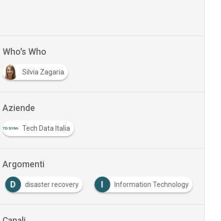
Who's Who
Silvia Zagaria
Aziende
Tech Data Italia
Argomenti
D
I
disaster recovery
Information Technology
Canali