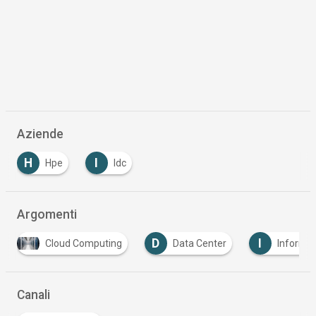
Aziende
H
I
Hpe
Idc
…
Argomenti
D
I
Cloud Computing
Data Center
Informati
Canali