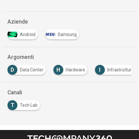
Aziende
Android
Samsung
Argomenti
D
H
I
Data Center
Hardware
Infrastruttura
Canali
T
Tech Lab