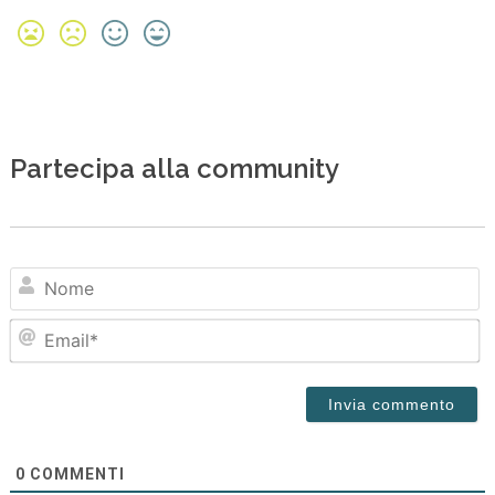
Partecipa alla community
N
Em
0
COMMENTI