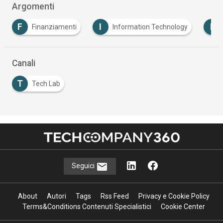
Argomenti
I
I
inanziamenti
Information Technology
Infrastrutt
Canali
T
Tech Lab
Seguici
About
Autori
Tags
Rss Feed
Privacy e Cookie Policy
Terms&Conditions Contenuti Specialistici
Cookie Center