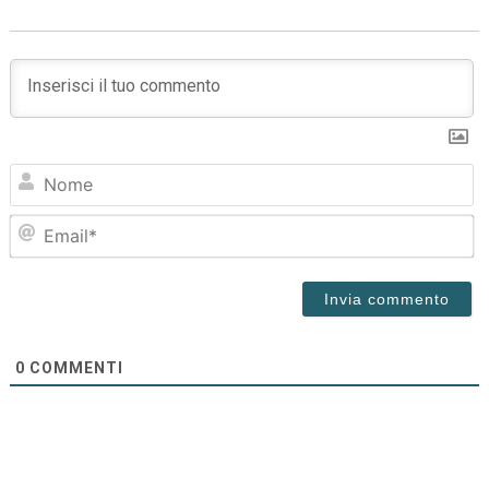
N
Em
0
COMMENTI