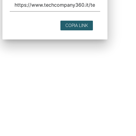
close
Codice Rss
Clicca sul pulsante per copiare il link RSS negli
appunti.
RSS link
COPIA LINK
close
Codice Rss
Clicca sul pulsante per copiare il link RSS negli
appunti.
RSS link