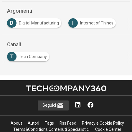
Who's Who
R
R
Riccardo Pavanato
Riccardo Pistorello
Aziende
A
E
M
AzzurroDigitale
Electrolux
Matix
Argomenti