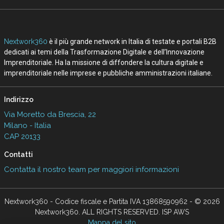
D
I
Digital Manufacturing
Internet of Things
Canali
T
Tech Company
Seguici
About
Autori
Tags
Rss Feed
Privacy e Cookie Policy
Terms&Conditions Contenuti Specialistici
Cookie Center