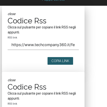
Nextwork360
è il più grande network in Italia di testate e portali B2B
dedicati ai temi della Trasformazione Digitale e dell’Innovazione
Imprenditoriale. Ha la missione di diffondere la cultura digitale e
imprenditoriale nelle imprese e pubbliche amministrazioni italiane.
Indirizzo
Via Moretto da Brescia, 22
Milano - Italia
CAP 20133
Contatti
Contatta il nostro team per maggiori informazioni
Nextwork360 - Codice fiscale e Partita IVA 13868590962 - © 2026
Nextwork360. ALL RIGHTS RESERVED. ISP AWS
Mappa del sito