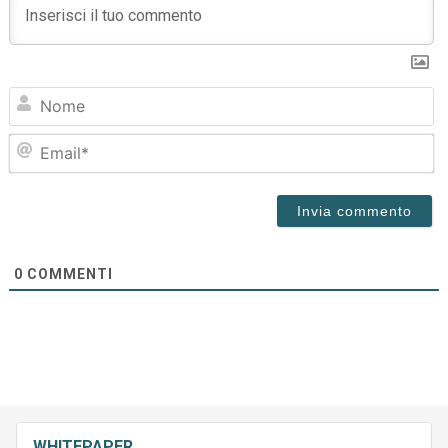
N
Em
0
COMMENTI
WHITEPAPER