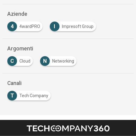
Aziende
4
I
4wardPRO
Impresoft Group
Argomenti
C
N
Cloud
Networking
Canali
T
Tech Company