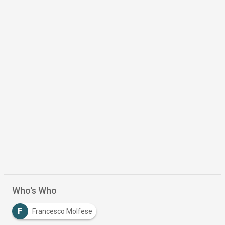
Who's Who
F
Francesco Molfese