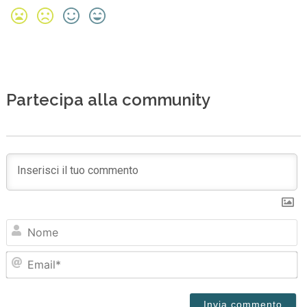
Partecipa alla community
N
Em