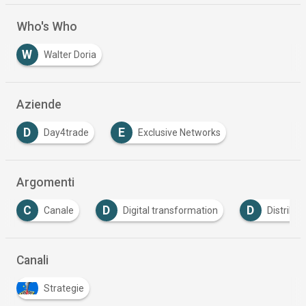
Who's Who
W
Walter Doria
Aziende
D
E
Day4trade
Exclusive Networks
…
Argomenti
C
D
D
Canale
Digital transformation
Distribut
Canali
Strategie