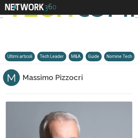
Ultimi articoli
Tech Leader
M&A
Guide
Nomine Tech
M
Massimo Pizzocri