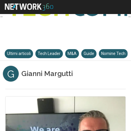
Ultimi articoli
Tech Leader
M&A
Guide
Nomine Tech
G
Gianni Margutti