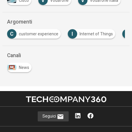
V
V
Cisco
Vodafone
Vodafone Italia
…
Argomenti
C
I
N
customer experience
Internet of Things
Canali
News
Seguici