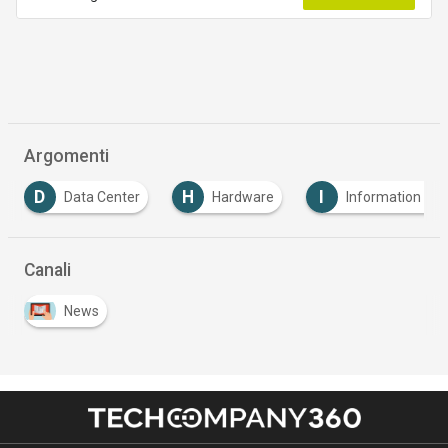
Argomenti
D
H
I
Data Center
Hardware
Information Te
Canali
News