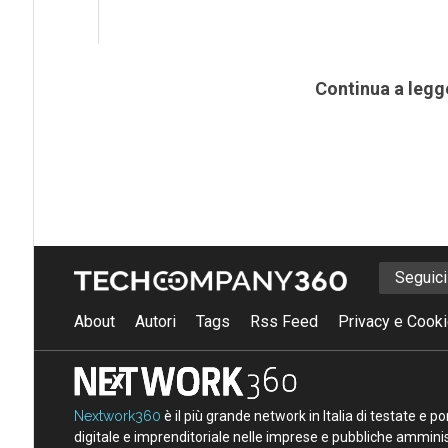
Continua a legg
Seguic
About
Autori
Tags
Rss Feed
Privacy e Cooki
Nextwork360
è il più grande network in Italia di testate e 
digitale e imprenditoriale nelle imprese e pubbliche amminist