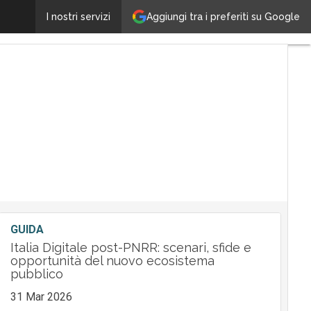
Tendenze tecnologiche per l’ICT nel 2025: cosa cambi
Aggiungi tra i preferiti su Google
I nostri servizi
GUIDA
Italia Digitale post-PNRR: scenari, sfide e
opportunità del nuovo ecosistema
pubblico
31 Mar 2026