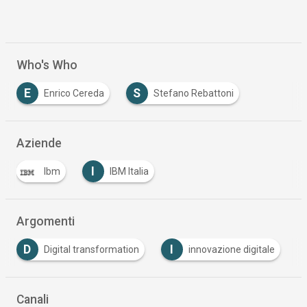
Who's Who
E
S
Enrico Cereda
Stefano Rebattoni
Aziende
I
Ibm
IBM Italia
Argomenti
D
I
Digital transformation
innovazione digitale
Canali