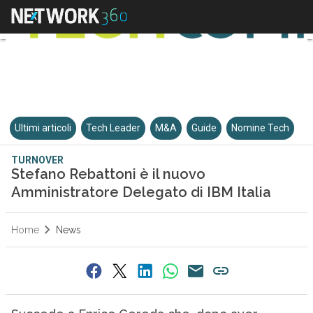
Ultimi articoli
Tech Leader
M&A
Guide
Nomine Tech
TURNOVER
Stefano Rebattoni è il nuovo
Amministratore Delegato di IBM Italia
Home
News