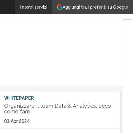
QNAP presenta nuove soluzioni storage ad alta effici
Aggiungi tra i preferiti su Google
I nostri servizi
WHITEPAPER
Organizzare il team Data & Analytics, ecco
come fare
03 Apr 2024