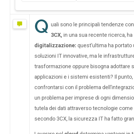
Q
uali sono le principali tendenze con 
3CX,
in una sua recente ricerca, ha p
digitalizzazione:
quest’ultima ha portato 
soluzioni IT innovative, ma le infrastruttu
trasformazione oppure bisogna adottare so
applicazioni e i sistemi esistenti? Il pun
confrontarsi con il problema dell’integrazio
un problema per imprese di ogni dimension
tutela dei dati attraverso tecnologie com
secondo 3CX, la sicurezza IT ha fatto grandi
Lavorare nel
cloud
determina vantaggi in t