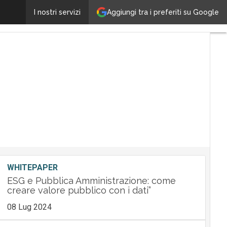
Nel 2016 gli investimenti IT aziendali si faranno più c
Aggiungi tra i preferiti su Google
I nostri servizi
WHITEPAPER
ESG e Pubblica Amministrazione: come
creare valore pubblico con i dati”
08 Lug 2024