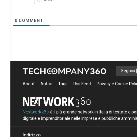
0
COMMENTI
Seguici
About
Autori
Tags
Rss Feed
Privacy e Cookie Poli
Nextwork360
è il più grande network in Italia di testate e 
digitale e imprenditoriale nelle imprese e pubbliche amminist
Indirizzo