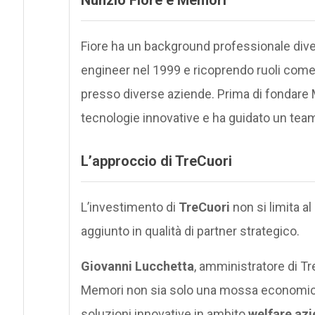
Nunzio Fiore e Memori
Fiore ha un background professionale diver
engineer nel 1999 e ricoprendo ruoli com
presso diverse aziende. Prima di fondare 
tecnologie innovative e ha guidato un team
L’approccio di TreCuori
L’investimento di
TreCuori
non si limita a
aggiunto in qualità di partner strategico.
Giovanni Lucchetta
, amministratore di T
Memori non sia solo una mossa economica,
soluzioni innovative in ambito
welfare azi