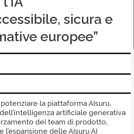
l’IA
essibile, sicura e
mative europee”
a potenziare la piattaforma AIsuru,
I
Intelligenza
ell’intelligenza artificiale generativa
afforzamento dei team di prodotto,
 e l’espansione delle AIsuru AI