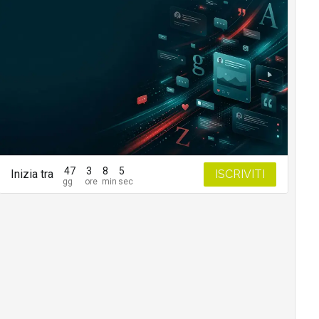
47
3
8
4
Inizia tra
ISCRIVITI