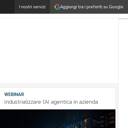
Memori chiude round di finanziamento da mezzo milion
Aggiungi tra i preferiti su Google
I nostri servizi
WEBINAR
Industrializzare l'AI agentica in azienda