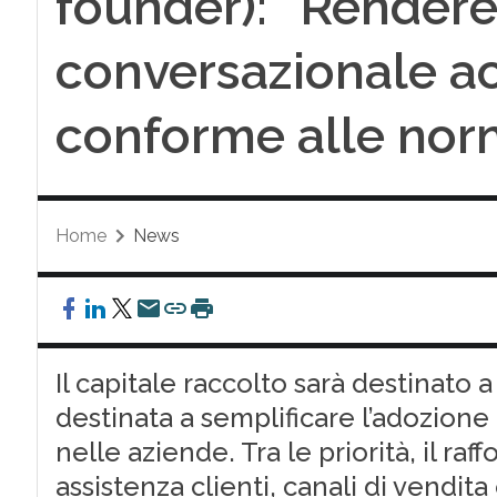
founder): “Rendere 
conversazionale acc
conforme alle nor
Home
News
Il capitale raccolto sarà destinato 
destinata a semplificare l’adozione d
nelle aziende. Tra le priorità, il r
assistenza clienti, canali di vendita