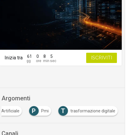
61
0
8
4
Inizia tra
ISCRIVITI
Argomenti
P
T
 Artificiale
Pmi
trasformazione digitale
Canali