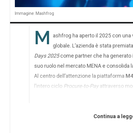
Immagine: Mashfrog
M
ashfrog ha aperto il 2025 con una v
globale. L’azienda è stata premiat
Days 2025
come partner che ha generato il
suo ruolo nel mercato MENA e consolida la
Al centro dell’attenzione la piattaforma
M4
l’intero ciclo
Procure-to-Pay
attraverso modu
Continua a legg