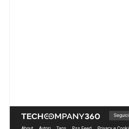
Seguic
About
Autori
Tags
Rss Feed
Privacy e Cooki