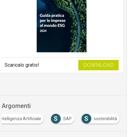
Scaricalo gratis!
DOWNLOAD
Argomenti
S
S
Intelligenza Artificiale
SAP
sostenibilità