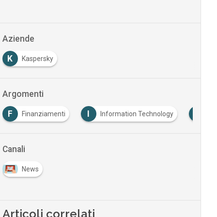
Aziende
K
Kaspersky
Argomenti
I
I
inanziamenti
Information Technology
Italia
Canali
News
Articoli correlati