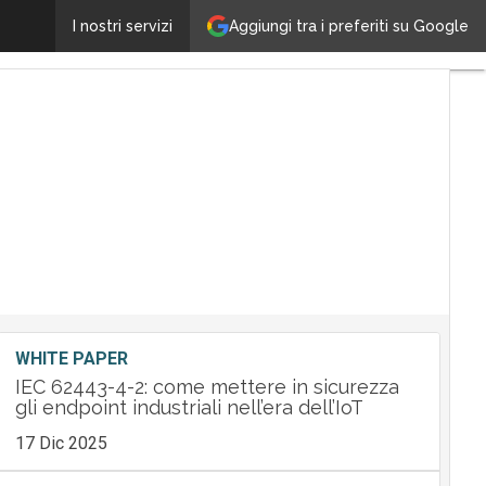
Kaspersky Lab protegge le banche contro gli attacc
Aggiungi tra i preferiti su Google
I nostri servizi
WHITE PAPER
IEC 62443-4-2: come mettere in sicurezza
gli endpoint industriali nell’era dell’IoT
17 Dic 2025