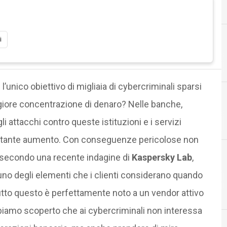
i
 l’unico obiettivo di migliaia di cybercriminali sparsi
ggiore concentrazione di denaro? Nelle banche,
C
F
Canale
F
 attacchi contro queste istituzioni e i servizi
n costante aumento. Con conseguenze pericolose non
sé: secondo una recente indagine di
Kaspersky Lab
,
uno degli elementi che i clienti considerano quando
Tutto questo è perfettamente noto a un vendor attivo
iamo scoperto che ai cybercriminali non interessa