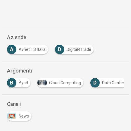
Aziende
A
D
Avnet TS Italia
Digital4Trade
Argomenti
B
D
Byod
Cloud Computing
Data Center
Canali
News