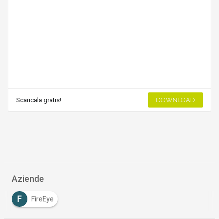
Scaricala gratis!
DOWNLOAD
Aziende
F
FireEye