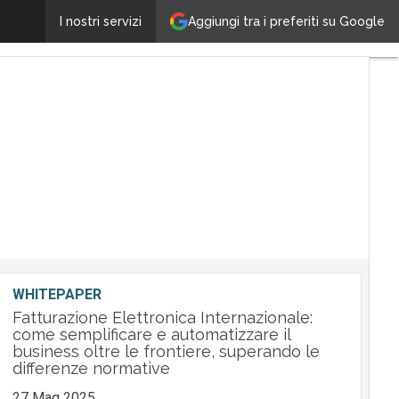
Da Brother un’acquisizione documentale intelligente 
Aggiungi tra i preferiti su Google
I nostri servizi
WHITEPAPER
Fatturazione Elettronica Internazionale:
come semplificare e automatizzare il
business oltre le frontiere, superando le
differenze normative
27 Mag 2025