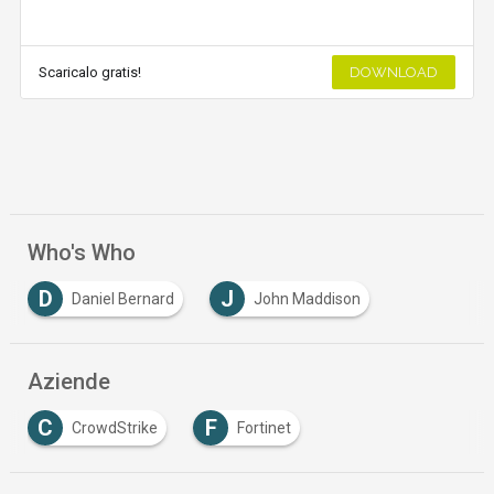
Scaricalo gratis!
DOWNLOAD
Who's Who
D
J
Daniel Bernard
John Maddison
Aziende
C
F
CrowdStrike
Fortinet