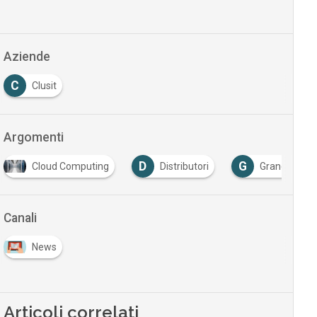
Aziende
C
Clusit
Argomenti
D
G
Cloud Computing
Distributori
Grande Distr
Canali
News
Articoli correlati