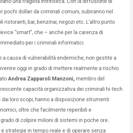
tano una fragilità intrinseca. Con la diffusione di
 pochi dollari da criminali comuni, subiranno nel
ristoranti, bar, benzinai, negozi etc. L’altro punto
device “smart”, che – anche per la carenza di
immediato per i criminali informatici.
e a causa di vulnerabilità endemiche, non gestite a
divenire oggi in grado di mettere realmente a rischio
rato
Andrea Zapparoli Manzoni,
membro del
 crescente capacità organizzativa dei criminali hi-tech
 dai loro scopi, hanno a disposizione strumenti
omici, oltre che facilmente reperibili e
rado di colpire milioni di sistemi in poche ore.
e strategie in tempo reale e di operare senza