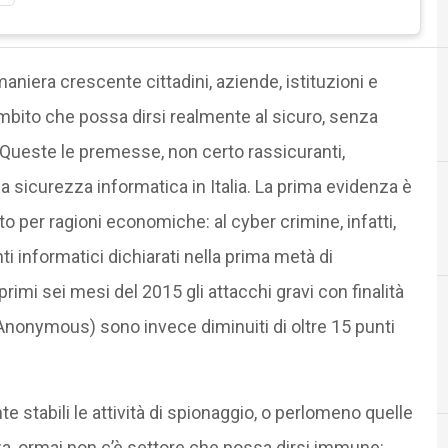
maniera crescente cittadini, aziende, istituzioni e
ambito che possa dirsi realmente al sicuro, senza
 Queste le premesse, non certo rassicuranti,
a sicurezza informatica in Italia. La prima evidenza è
to per ragioni economiche: al cyber crimine, infatti,
C
Canale
nti informatici dichiarati nella prima metà di
imi sei mesi del 2015 gli attacchi gravi con finalità
Anonymous) sono invece diminuiti di oltre 15 punti
stabili le attività di spionaggio, o perlomeno quelle
a, ormai non c’è settore che possa dirsi immune: