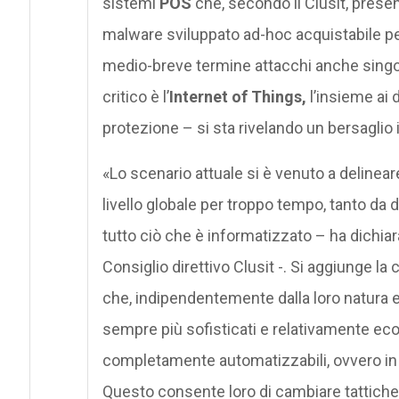
sistemi
POS
che, secondo il Clusit, presen
malware sviluppato ad-hoc acquistabile per
medio-breve termine attacchi anche singoli 
critico è l’
Internet of Things,
l’insieme ai 
protezione – si sta rivelando un bersaglio 
«Lo scenario attuale si è venuto a delinear
livello globale per troppo tempo, tanto da 
tutto ciò che è informatizzato – ha dichia
Consiglio direttivo Clusit -. Si aggiunge la
che, indipendentemente dalla loro natura e
sempre più sofisticati e relativamente econ
completamente automatizzabili, ovvero in g
Questo consente loro di cambiare tattiche 