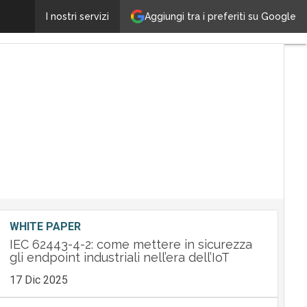
Clusit: come difendersi dagli attacchi informatici
Aggiungi tra i preferiti su Google
I nostri servizi
Ultimi
articoli
Tech
Leader
M&A
Guide
Nomin
Tech
WHITE PAPER
IEC 62443-4-2: come mettere in sicurezza
gli endpoint industriali nell’era dell’IoT
17 Dic 2025