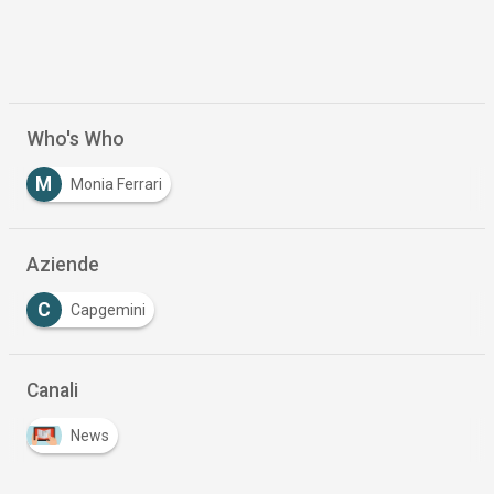
Who's Who
M
Monia Ferrari
Aziende
C
Capgemini
Canali
News