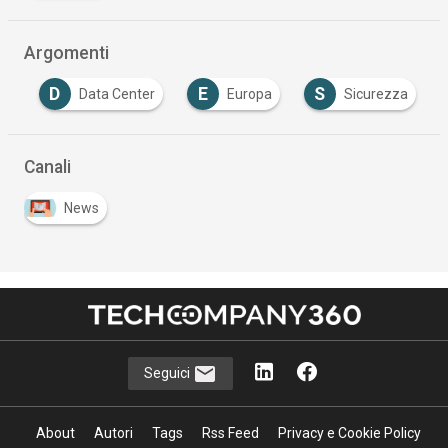
Argomenti
D
E
S
d
Data Center
Europa
Sicurezza
Canali
News
Seguici
About
Autori
Tags
Rss Feed
Privacy e Cookie Policy