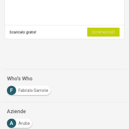
Scaricalo gratis!
DOWNLOAD
Who's Who
F
Fabrizio Garrone
Aziende
A
Aruba